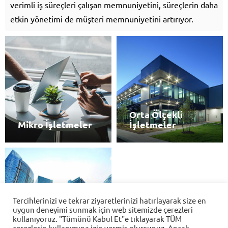
verimli iş süreçleri çalışan memnuniyetini, süreçlerin daha
etkin yönetimi de müşteri memnuniyetini artırıyor.
Orta Ölçekli
Mikro İşletmeler
İşletmeler
Aes Yazılım
İNCELE
İNCELE
Tercihlerinizi ve tekrar ziyaretlerinizi hatırlayarak size en
uygun deneyimi sunmak için web sitemizde çerezleri
Cevap Yaz
kullanıyoruz. "Tümünü Kabul Et"e tıklayarak TÜM
Büyük Ölçekli
çerezlerin kullanımına izin vermiş olursunuz. Ancak,