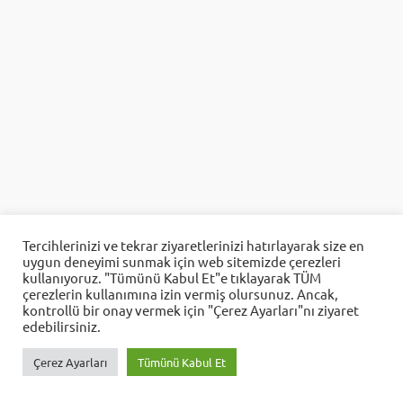
Aes Yazılım
Tercihlerinizi ve tekrar ziyaretlerinizi hatırlayarak size en
uygun deneyimi sunmak için web sitemizde çerezleri
Cevap Yaz
kullanıyoruz. "Tümünü Kabul Et"e tıklayarak TÜM
çerezlerin kullanımına izin vermiş olursunuz. Ancak,
kontrollü bir onay vermek için "Çerez Ayarları"nı ziyaret
edebilirsiniz.
Çerez Ayarları
Tümünü Kabul Et