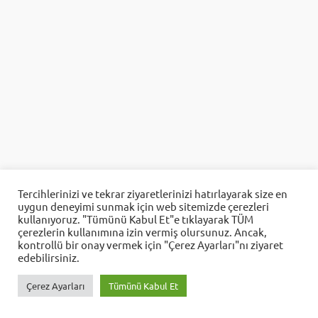
Aes Yazılım
Tercihlerinizi ve tekrar ziyaretlerinizi hatırlayarak size en
uygun deneyimi sunmak için web sitemizde çerezleri
Cevap Yaz
kullanıyoruz. "Tümünü Kabul Et"e tıklayarak TÜM
çerezlerin kullanımına izin vermiş olursunuz. Ancak,
kontrollü bir onay vermek için "Çerez Ayarları"nı ziyaret
edebilirsiniz.
Çerez Ayarları
Tümünü Kabul Et