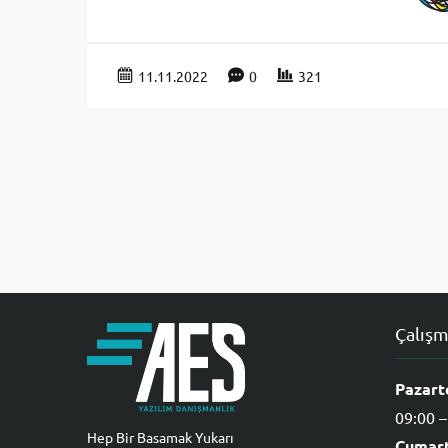
11.11.2022
0
321
Çalışm
Pazart
09:00 –
Hep Bir Basamak Yukarı
Cumart