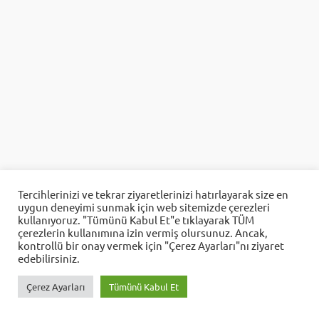
Aes Yazılım
Tercihlerinizi ve tekrar ziyaretlerinizi hatırlayarak size en
uygun deneyimi sunmak için web sitemizde çerezleri
Cevap Yaz
kullanıyoruz. "Tümünü Kabul Et"e tıklayarak TÜM
çerezlerin kullanımına izin vermiş olursunuz. Ancak,
kontrollü bir onay vermek için "Çerez Ayarları"nı ziyaret
edebilirsiniz.
Çerez Ayarları
Tümünü Kabul Et