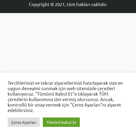
Copyright © 2021, tüm hakları saklıdır.
Aes Yazılım
Tercihlerinizi ve tekrar ziyaretlerinizi hatırlayarak size en
uygun deneyimi sunmak için web sitemizde çerezleri
Cevap Yaz
kullanıyoruz. "Tümünü Kabul Et"e tıklayarak TÜM
çerezlerin kullanımına izin vermiş olursunuz. Ancak,
kontrollü bir onay vermek için "Çerez Ayarları"nı ziyaret
edebilirsiniz.
Çerez Ayarları
Tümünü Kabul Et