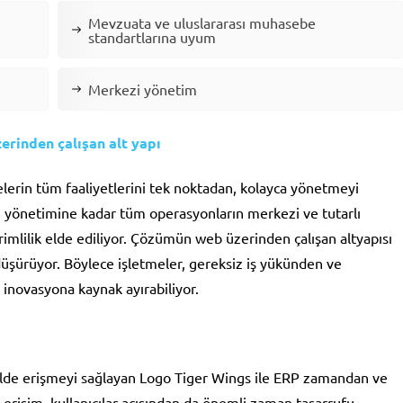
Mevzuata ve uluslararası muhasebe
standartlarına uyum
Merkezi yönetim
erinden çalışan alt yapı
elerin tüm faaliyetlerini tek noktadan, kolayca yönetmeyi
eri yönetimine kadar tüm operasyonların merkezi ve tutarlı
erimlilik elde ediliyor. Çözümün web üzerinden çalışan altyapısı
düşürüyor. Böylece işletmeler, gereksiz iş yükünden ve
 inovasyona kaynak ayırabiliyor.
kilde erişmeyi sağlayan Logo Tiger Wings ile ERP zamandan ve
 erişim, kullanıcılar açısından da önemli zaman tasarrufu