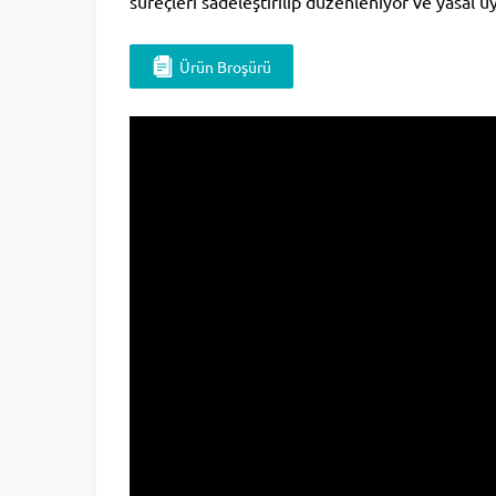
süreçleri sadeleştirilip düzenleniyor ve yasal uy
Ürün Broşürü