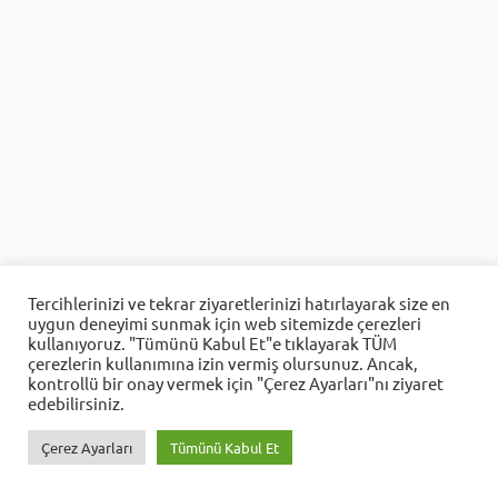
Aes Yazılım
Tercihlerinizi ve tekrar ziyaretlerinizi hatırlayarak size en
uygun deneyimi sunmak için web sitemizde çerezleri
Cevap Yaz
kullanıyoruz. "Tümünü Kabul Et"e tıklayarak TÜM
çerezlerin kullanımına izin vermiş olursunuz. Ancak,
kontrollü bir onay vermek için "Çerez Ayarları"nı ziyaret
edebilirsiniz.
Çerez Ayarları
Tümünü Kabul Et